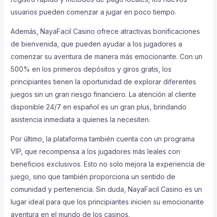
usuarios pueden comenzar a jugar en poco tiempo.
Además, NayaFacil Casino ofrece atractivas bonificaciones
de bienvenida, que pueden ayudar a los jugadores a
comenzar su aventura de manera más emocionante. Con un
500% en los primeros depósitos y giros gratis, los
principiantes tienen la oportunidad de explorar diferentes
juegos sin un gran riesgo financiero. La atención al cliente
disponible 24/7 en español es un gran plus, brindando
asistencia inmediata a quienes la necesiten.
Por último, la plataforma también cuenta con un programa
VIP, que recompensa a los jugadores más leales con
beneficios exclusivos. Esto no solo mejora la experiencia de
juego, sino que también proporciona un sentido de
comunidad y pertenencia. Sin duda, NayaFacil Casino es un
lugar ideal para que los principiantes inicien su emocionante
aventura en el mundo de los casinos.