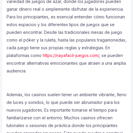
variedad de juegos de azar, donde los jugadores pueden
ganar dinero real o simplemente disfrutar de la experiencia.
Para los principiantes, es esencial entender cómo funcionan
estos espacios y los diferentes tipos de juegos que se
pueden encontrar. Desde las tradicionales mesas de juego
como el póker y la ruleta, hasta las populares tragamonedas,
cada juego tiene sus propias reglas y estrategias. En
plataformas como
https://nayafacil-juegos.com/
, se pueden
encontrar alternativas emocionantes que atraen a una amplia
audiencia.
Además, los casinos suelen tener un ambiente vibrante, lleno
de luces y sonidos, lo que puede ser abrumador para los
nuevos jugadores. Es importante tomarse el tiempo para
familiarizarse con el entorno. Muchos casinos ofrecen
tutoriales o sesiones de práctica donde los principiantes