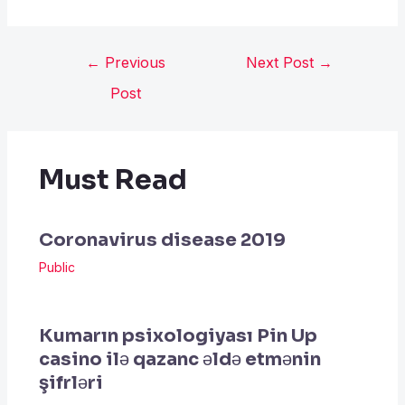
←
Previous
Next Post
→
Post
Must Read
Coronavirus disease 2019
Public
Kumarın psixologiyası Pin Up
casino ilə qazanc əldə etmənin
şifrləri