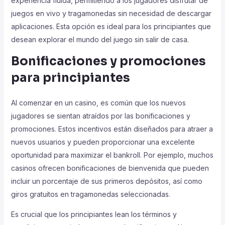
experiencia fluida, permitiendo a los jugadores disfrutar de
juegos en vivo y tragamonedas sin necesidad de descargar
aplicaciones. Esta opción es ideal para los principiantes que
desean explorar el mundo del juego sin salir de casa.
Bonificaciones y promociones
para principiantes
Al comenzar en un casino, es común que los nuevos
jugadores se sientan atraídos por las bonificaciones y
promociones. Estos incentivos están diseñados para atraer a
nuevos usuarios y pueden proporcionar una excelente
oportunidad para maximizar el bankroll. Por ejemplo, muchos
casinos ofrecen bonificaciones de bienvenida que pueden
incluir un porcentaje de sus primeros depósitos, así como
giros gratuitos en tragamonedas seleccionadas.
Es crucial que los principiantes lean los términos y