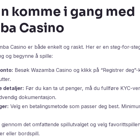
n komme i gang med
ba Casino
a Casino er både enkelt og raskt. Her er en steg-for-steg
eg og begynne å spille:
onto:
Besøk Wazamba Casino og klikk på “Registrer deg”-k
tter.
e detaljer:
Før du kan ta ut penger, må du fullføre KYC-veri
dvendig dokumentasjon.
ger:
Velg en betalingsmetode som passer deg best. Minimu
gjennom det omfattende spillutvalget og velg favorittspillen
r eller bordspill.