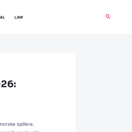
Search
AL
LAW
026:
orske spillere.