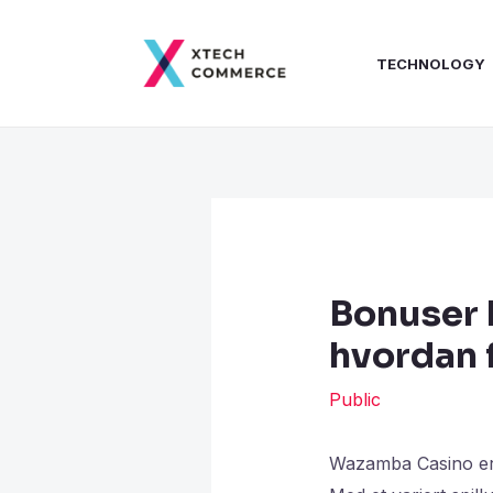
Skip
Post
to
navigation
TECHNOLOGY
content
Bonuser 
hvordan f
Public
Wazamba Casino er e