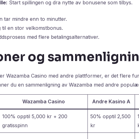
lle:
Start spillingen og dra nytte av bonusene som tilbys.
n tar mindre enn to minutter.
g til en stor velkomstbonus.
dsprosess med flere betalingsalternativer.
oner og sammenligni
r Wazamba Casino med andre plattformer, er det flere fun
inner du en sammenligning av Wazamba med andre populær
Wazamba Casino
Andre Kasino A
100% opptil 5,000 kr + 200
50% opptil 2,500
gratisspinn
kr