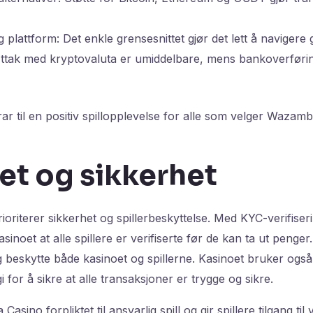
 plattform: Det enkle grensesnittet gjør det lett å navigere 
Uttak med kryptovaluta er umiddelbare, mens bankoverførin
rar til en positiv spillopplevelse for alle som velger Wazam
et og sikkerhet
riterer sikkerhet og spillerbeskyttelse. Med KYC-verifise
inoet at alle spillere er verifiserte før de kan ta ut penger. 
g beskytte både kasinoet og spillerne. Kasinoet bruker ogs
 for å sikre at alle transaksjoner er trygge og sikre.
Casino forpliktet til ansvarlig spill og gir spillere tilgang til