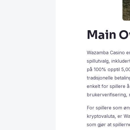
Main O
Wazamba Casino er k
spillutvalg, inklude
på 100% opptil 5,000 
tradisjonelle betal
enkelt for spillere 
brukerverifisering, 
For spillere som øn
kryptovaluta, er Wa
som gjør at spiller