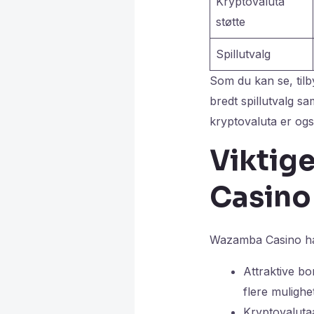
Kryptovaluta
støtte
Spillutvalg
Som du kan se, til
bredt spillutvalg 
kryptovaluta er ogs
Viktig
Casino
Wazamba Casino har 
Attraktive b
flere mulighet
Kryptovalutaa