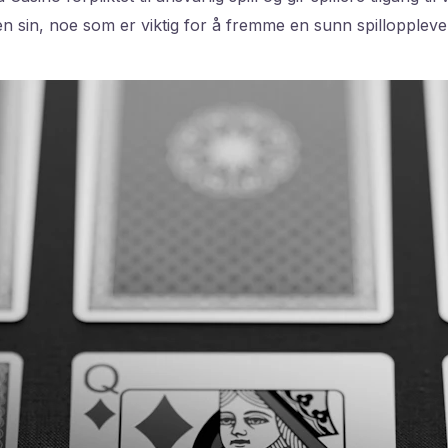
gen sin, noe som er viktig for å fremme en sunn spilloppleve