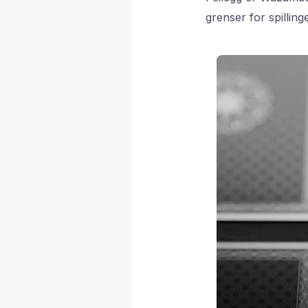
grenser for spillin