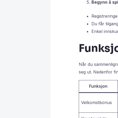
Begynn å spi
Registreringe
Du får tilgan
Enkel innskud
Funksj
Når du sammenligne
seg ut. Nedenfor f
Funksjon
Velkomstbonus