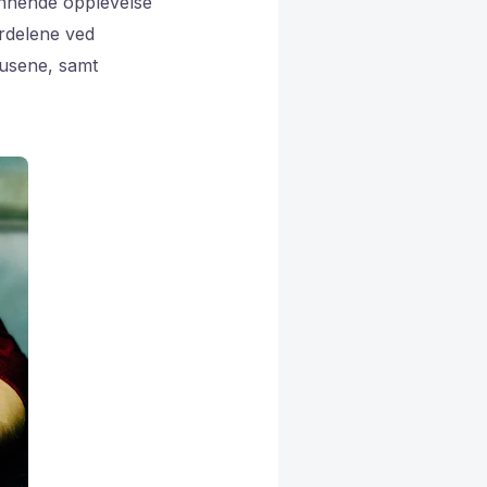
pennende opplevelse
ordelene ved
sene, samt