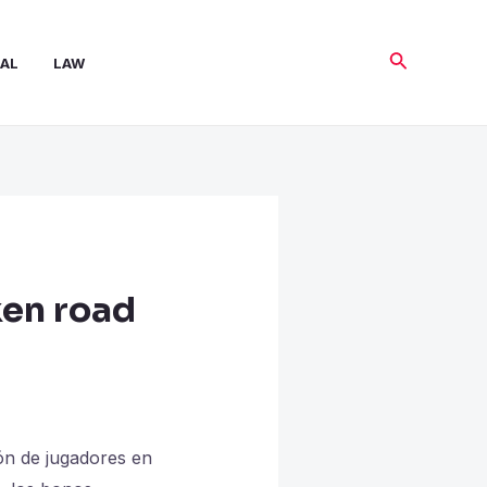
Search
AL
LAW
ken road
ón de jugadores en