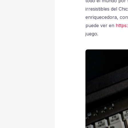
todo el mundo por s
irresistibles del C
enriquecedora, con
puede ver en
https
juego.