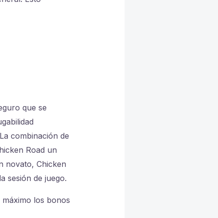
eguro que se
ugabilidad
 La combinación de
Chicken Road un
un novato, Chicken
a sesión de juego.
l máximo los bonos