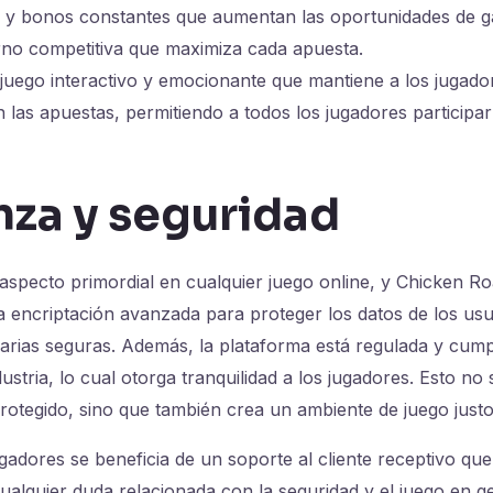
y bonos constantes que aumentan las oportunidades de g
rno competitiva que maximiza cada apuesta.
juego interactivo y emocionante que mantiene a los jugad
en las apuestas, permitiendo a todos los jugadores participa
nza y seguridad
aspecto primordial en cualquier juego online, y Chicken R
liza encriptación avanzada para proteger los datos de los us
arias seguras. Además, la plataforma está regulada y cump
ustria, lo cual otorga tranquilidad a los jugadores. Esto no
rotegido, sino que también crea un ambiente de juego justo
adores se beneficia de un soporte al cliente receptivo que
ualquier duda relacionada con la seguridad y el juego en ge