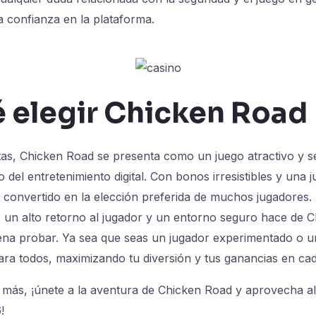
 confianza en la plataforma.
é elegir Chicken Road
as, Chicken Road se presenta como un juego atractivo y s
 del entretenimiento digital. Con bonos irresistibles y una j
 convertido en la elección preferida de muchos jugadores.
, un alto retorno al jugador y un entorno seguro hace de 
pena probar. Ya sea que seas un jugador experimentado o 
ra todos, maximizando tu diversión y tus ganancias en cad
 más, ¡únete a la aventura de Chicken Road y aprovecha a
!