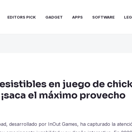
EDITORS PICK
GADGET
APPS
SOFTWARE
LEG
esistibles en juego de chic
 ¡saca el máximo provecho
oad, desarrollado por InOut Games, ha capturado la atenci