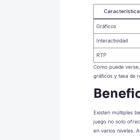
Característica
Gráficos
Interactividad
RTP
Como puede verse,
gráficos y tasa de 
Benefic
Existen múltiples b
juego no solo ofrec
en varios niveles. 