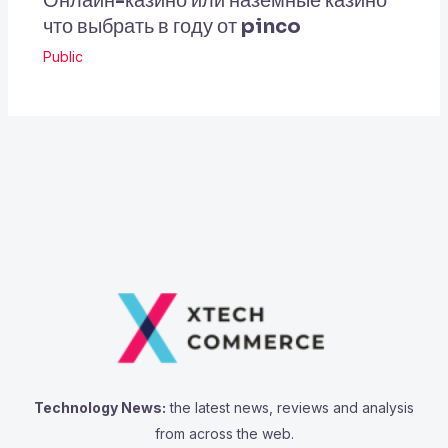
Онлайн-казино или наземные казино
что выбрать в году от pinco
Public
Technology News:
the latest news, reviews and analysis
from across the web.