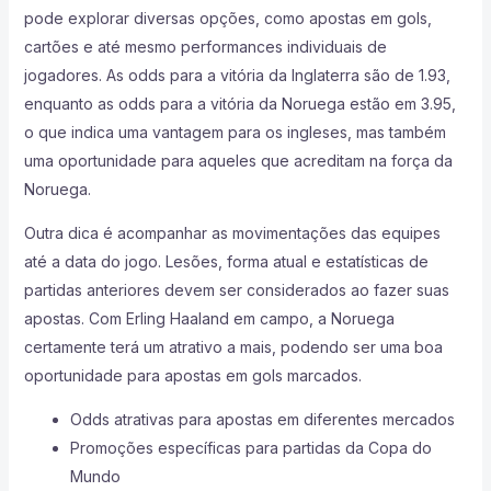
pode explorar diversas opções, como apostas em gols,
cartões e até mesmo performances individuais de
jogadores. As odds para a vitória da Inglaterra são de 1.93,
enquanto as odds para a vitória da Noruega estão em 3.95,
o que indica uma vantagem para os ingleses, mas também
uma oportunidade para aqueles que acreditam na força da
Noruega.
Outra dica é acompanhar as movimentações das equipes
até a data do jogo. Lesões, forma atual e estatísticas de
partidas anteriores devem ser considerados ao fazer suas
apostas. Com Erling Haaland em campo, a Noruega
certamente terá um atrativo a mais, podendo ser uma boa
oportunidade para apostas em gols marcados.
Odds atrativas para apostas em diferentes mercados
Promoções específicas para partidas da Copa do
Mundo